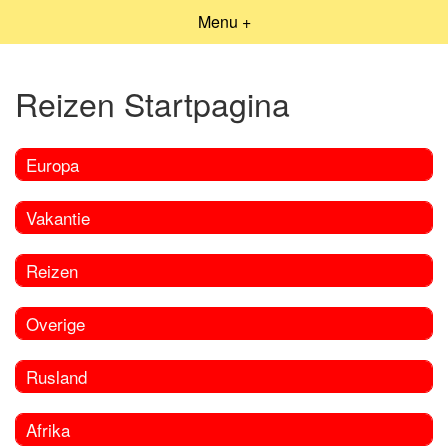
Menu +
Reizen Startpagina
Europa
Vakantie
Reizen
Overige
Rusland
Afrika