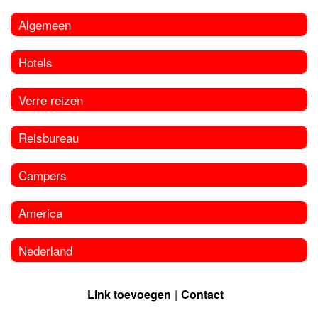
Algemeen
Hotels
Verre reizen
Reisbureau
Campers
America
Nederland
Link toevoegen
Contact